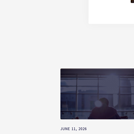
JUNE 11, 2026