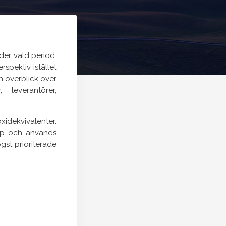
der vald period.
rspektiv istället
n överblick över
leverantörer,
dekvivalenter.
köp och används
gst prioriterade