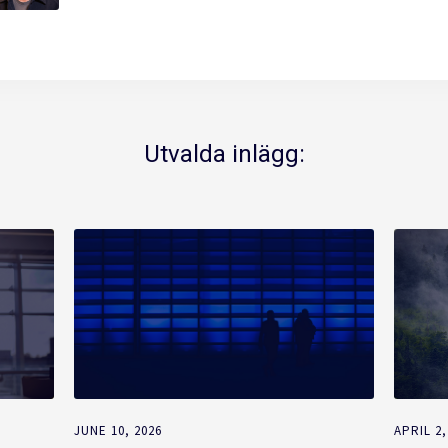
Utvalda inlägg:
JUNE 10, 2026
APRIL 2,