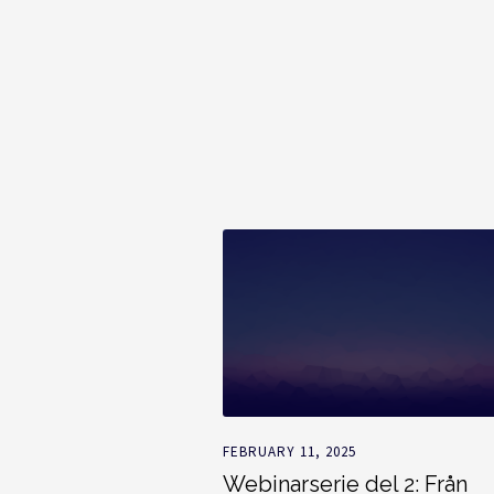
FEBRUARY 11, 2025
Webinarserie del 2: Från