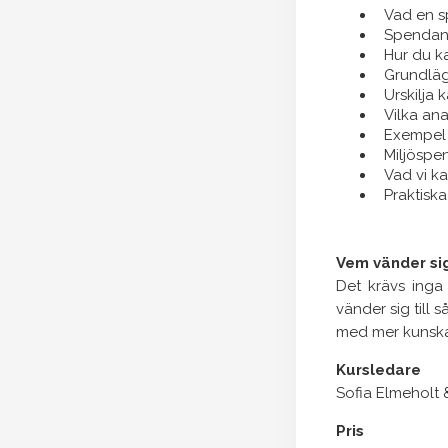
Vad en s
Spendana
Hur du k
Grundläg
Urskilja 
Vilka an
Exempel 
Miljöspe
Vad vi ka
Praktisk
Vem vänder sig
Det krävs inga
vänder sig till 
med mer kunska
Kursledare
Sofia Elmeholt
Pris