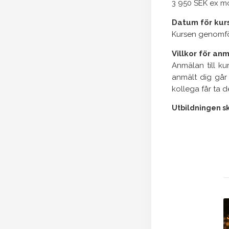
3 950 SEK ex m
Datum för kur
Kursen genomför
Villkor för an
Anmälan till ku
anmält dig går d
kollega får ta d
Utbildningen s