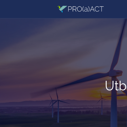
Vår hemsida använder sig av kakor. Ta del av vår integritetspolicy för me
Jag förstår!
Utb