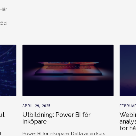
 Här
stöd
APRIL 29, 2025
FEBRUAR
ut
Utbildning: Power BI för
Webin
inköpare
analys
för hå
d
Power BI för inköpare‍. Detta är en kurs