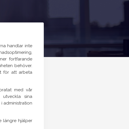
rna handlar inte
tnadsoptimering,
ner fortfarande
mheten behöver.
t för att arbeta
 pratat med vår
 utveckla sina
i administration
e längre hjälper