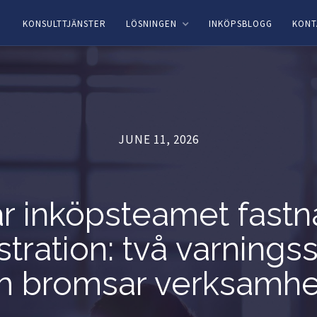
r information.
Läs mer
KONSULTTJÄNSTER
LÖSNINGEN
INKÖPSBLOGG
KONT
JUNE 11, 2026
r inköpsteamet fastna
tration: två varnings
m bromsar verksamhe