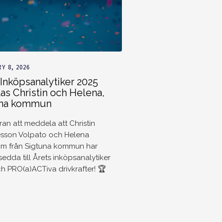
Y 8, 2026
 Inköpsanalytiker 2025
las Christin och Helena,
una kommun
äran att meddela att Christin
son Volpato och Helena
öm från Sigtuna kommun har
tsedda till Årets inköpsanalytiker
h PRO(a)ACTiva drivkrafter! 🏆