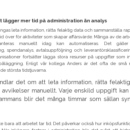
 lägger mer tid på administration än analys
ingas leta information, rätta felaktig data och sammanställa ra
 tid över för aktiviteter som skapar affärsvärde. Många av de 
hanteras manuellt idag kan automatiseras. Det gälle
g, spendanalys, avtalsuppföljning och leverantörsklassificer
anisationer fortsätter lägga stora resurser på uppgifter som 
påläggning. Enligt vår kollega Anders är det ofta de sm
 de största tidstjuvarna.
ndlar det om att leta information, rätta felakti
 avvikelser manuellt. Varje enskild uppgift kan v
sammans blir det många timmar som sällan syn
te bara att arbetet tar tid. Det påverkar också hur inköpsfunkti