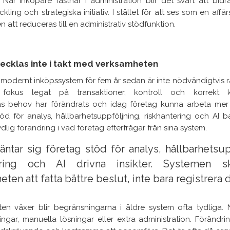
 När inköpare fastnar i administration blir det svårt att bid
kling och strategiska initiativ. I stället för att ses som en affär
 att reduceras till en administrativ stödfunktion.
ecklas inte i takt med verksamheten
 modernt inköpssystem för fem år sedan är inte nödvändigtvis rä
r fokus legat på transaktioner, kontroll och korrekt 
s behov har förändrats och idag företag kunna arbeta mer
töd för analys, hållbarhetsuppföljning, riskhantering och AI ba
dlig förändring i vad företag efterfrågar från sina system.
äntar sig företag stöd för analys, hållbarhetsup
tering och AI drivna insikter. Systemen s
ten att fatta bättre beslut, inte bara registrera
en växer blir begränsningarna i äldre system ofta tydliga. 
ngar, manuella lösningar eller extra administration. Förändr