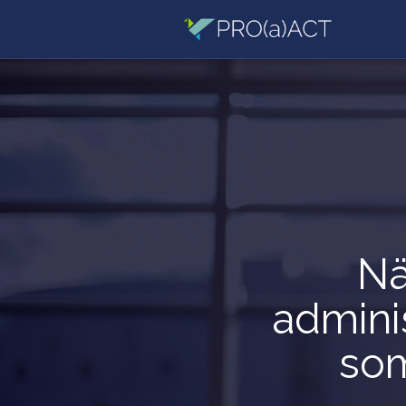
Vår hemsida använder sig av kakor. Ta del av vår integritetspolicy för me
Jag förstår!
Nä
adminis
so