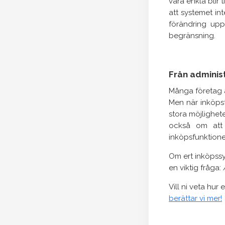
vara enkla blir
att systemet in
förändring uppl
begränsning.
Från administ
Många företag a
Men när inköps
stora möjlighet
också om att f
inköpsfunktionen
Om ert inköpssy
en viktig fråga:
Ä
Vill ni veta hur
berättar vi mer!