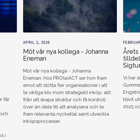
APRIL 2, 2026
FEBRUAR
Möt vår nya kollega - Johanna
Årets
Eneman
tillde
Sigt
Möt vår nya kollega - Johanna
Vi har 
Eneman. Hos PRO(a)ACT ser hon fram
Gummes
emot att stötta fler organisationer i att
Engstr
ta viktiga kliv inom strategiskt inköp, allt
r får
blivit u
från att skapa struktur och få kontroll
2025 oc
över sin data till att analysera och ta
 och
fram relevanta nyckeltal samt utveckla
inköpsprocesser.
s i