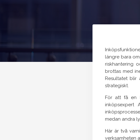
Inköpsfunktione
längre bara om 
riskhantering o
brottas med in
Resultatet blir
strategiskt.
För att få en 
inköpsexpert 
inköpsprocesser 
medan andra ly
Här är två varn
verksamheten at