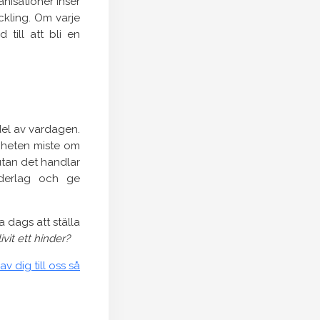
nisationer inser
ckling. Om varje
 till att bli en
del av vardagen.
mheten miste om
utan det handlar
nderlag och ge
 dags att ställa
vit ett hinder?
av dig till oss så