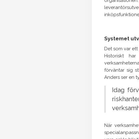
organisationen.
leverantörsutvec
inköpsfunktionen
Systemet utv
Det som var ett
Historiskt ha
verksamheterna
förväntar sig s
Anders ser en ty
Idag förv
riskhan
verksamhe
När verksamhet
specialanpassni