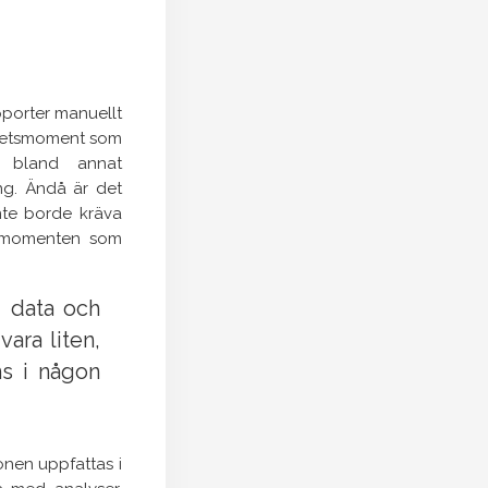
pporter manuellt
arbetsmoment som
r bland annat
ing. Ändå är det
inte borde kräva
å momenten som
g data och
ara liten,
s i någon
onen uppfattas i