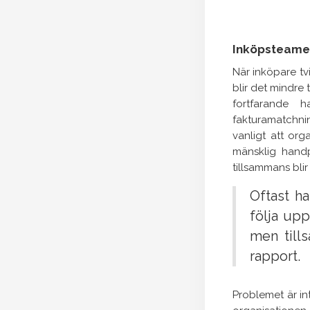
Inköpsteamet
När inköpare tv
blir det mindre
fortfarande 
fakturamatchnin
vanligt att org
mänsklig hand
tillsammans blir
Oftast ha
följa upp
men till
rapport.
Problemet är in