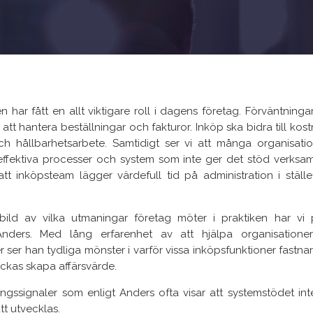
n har fått en allt viktigare roll i dagens företag. Förväntninga
att hantera beställningar och fakturor. Inköp ska bidra till kos
ch hållbarhetsarbete. Samtidigt ser vi att många organisatio
effektiva processer och system som inte ger det stöd verksa
 att inköpsteam lägger värdefull tid på administration i ställe
bild av vilka utmaningar företag möter i praktiken har vi
Anders. Med lång erfarenhet av att hjälpa organisationer
ser han tydliga mönster i varför vissa inköpsfunktioner fastnar 
ckas skapa affärsvärde.
ingssignaler som enligt Anders ofta visar att systemstödet int
t utvecklas.