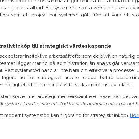
 tidskrävande och kostsamma att genomföra. Det är ofta då orga
te längre är skalbart. Ett system ska stötta verksamhetens utve
evs som ett projekt har systemet gått från att vara ett stöd
rativt inköp till strategiskt värdeskapande
ccepterar ineffektiva arbetssätt eftersom de blivit en naturlig 
teamet lägger mer tid på administration än analys går verksa
er. Rätt systemstöd handlar inte bara om effektivare processer 
rigöra tid för strategiskt arbete, skapa bättre beslutsu
 möjlighet att bidra mer aktivt till verksamhetens utveckling.
stem kräver mer arbete ju mer verksamheten växer kan det vara
r systemet fortfarande ett stöd för verksamheten eller har det bli
 ett modernt systemstöd kan frigöra tid för strategiskt inköp?
Hör 