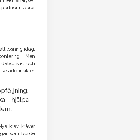
ra med analyser,
spartner riskerar
tt lösning idag.
kontering. Men
 datadrivet och
serade insikter.
pföljning,
ka hjälpa
 dem.
Nya krav kräver
ingar som borde