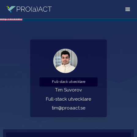
Vår hemsida använder sig av kakor. Ta del av vår integritetspolicy för mer
information.
Läs mer
Jag förstår!
Full-stack utvecklare
Tim Suvorov
Full-stack utvecklare
tim@proaact.se