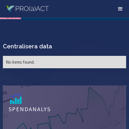
Vår hemsida använder sig av kakor. Ta del av vår integritetspolicy för mer
information.
Läs mer
Jag förstår!
Centralisera data
No items found.
SPENDANALYS