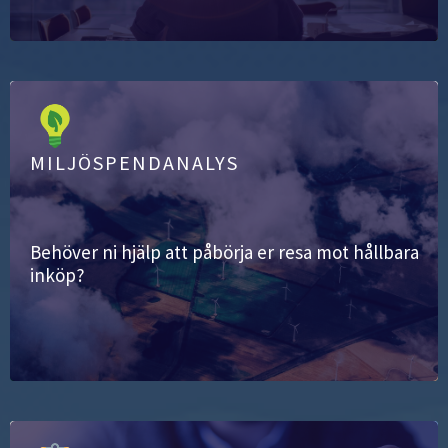
MILJÖSPENDANALYS
Behöver ni hjälp att påbörja er resa mot hållbara
inköp?